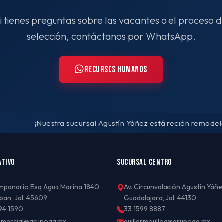
i tienes preguntas sobre las vacantes o el proceso 
selección, contáctanos por WhatsApp.
Recursos Humanos
¡Nuestra sucursal Agustín Yáñez está recién remodelada!
ATIVO
SUCURSAL CENTRO
mpanario Esq Agua Marina 1840,
Av. Circunvalación Agustín Yáñ
an, Jal. 45609
Guadalajara, Jal. 44130
94 1590
33 1599 8887
omercial@grupoag.mx
guillermoulloa@grupoag.mx