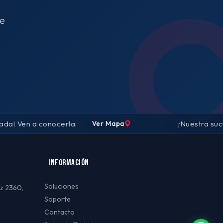
de
 Ven a conocerla.
¡Nuestra sucursa
Ver Mapa
INFORMACIÓN
Soluciones
ez 2360,
Soporte
Contacto