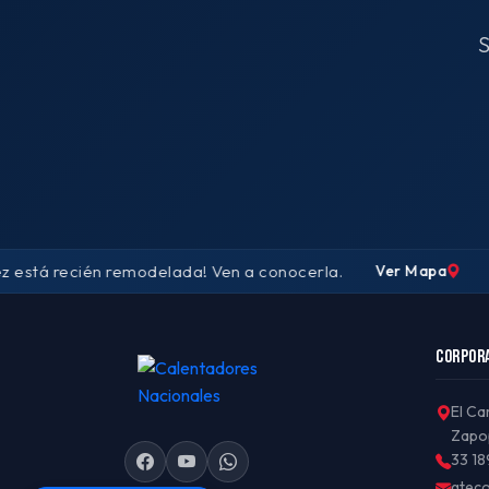
S
stá recién remodelada! Ven a conocerla.
Ver Mapa
CORPOR
El Ca
Zapop
33 18
gtec